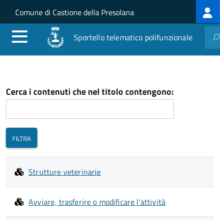
Log
Salta al contenuto principale
Skip to site navigation
Comune di Castione della Presolana
me
Sportello telematico polifunzionale
Cerca i contenuti che nel titolo contengono:
Strutture veterinarie
Avviare, trasferire o modificare l'attività