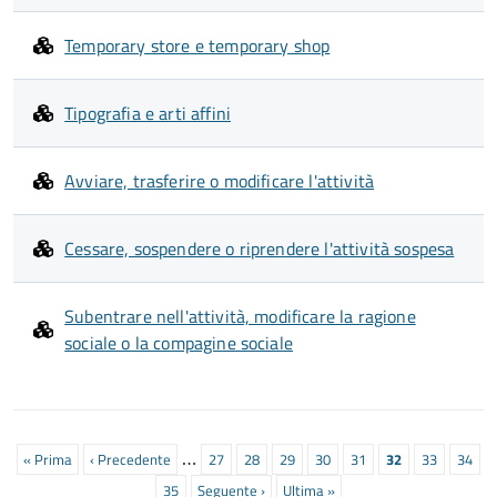
Temporary store e temporary shop
Tipografia e arti affini
Avviare, trasferire o modificare l'attività
Cessare, sospendere o riprendere l'attività sospesa
Subentrare nell'attività, modificare la ragione
sociale o la compagine sociale
Paginazione
…
Prima
« Prima
Pagina
‹ Precedente
Pagina
27
Pagina
28
Pagina
29
Pagina
30
Pagina
31
Pagina
32
Pagina
33
Pagin
34
pagina
precedente
attuale
Pagina
35
Prossima
Seguente ›
Ultima
Ultima »