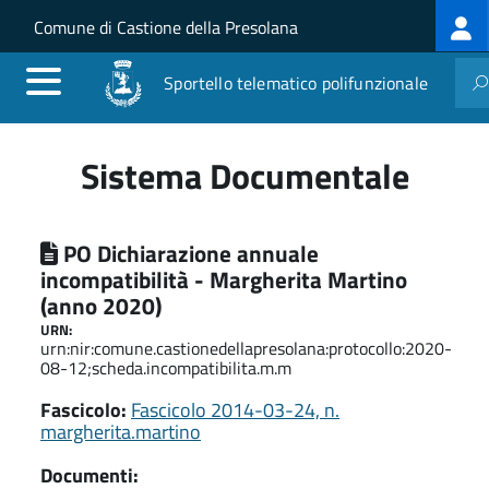
Log
Salta al contenuto principale
Skip to site navigation
Comune di Castione della Presolana
me
Sportello telematico polifunzionale
Sistema Documentale
PO Dichiarazione annuale
incompatibilità - Margherita Martino
(anno 2020)
URN:
urn:nir:comune.castionedellapresolana:protocollo:2020-
08-12;scheda.incompatibilita.m.m
Fascicolo:
Fascicolo 2014-03-24, n.
margherita.martino
Documenti: