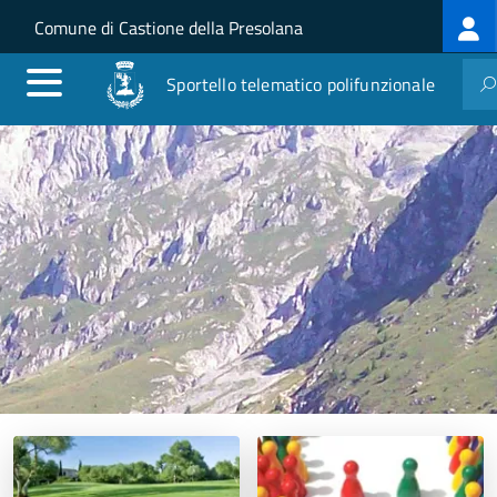
Lo
Salta al contenuto principale
Skip to site navigation
Comune di Castione della Presolana
m
Sportello telematico polifunzionale