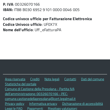
P. IVA
: 00326070166
IBAN:
IT88 B030 6952 9101 0000 0046 005
Codice univoco ufficio per Fatturazione Elettronica
Codice Univoco ufficio
: UF0X7X
Nome dell’ufficio
: Uff_eFatturaPA
Area riservata
Crediti
Note legali
Contatti
Dati del comune
Statistiche del portale
Comune di Castione della Presolana - Partita IVA
dell'amministrazione: 00326070166 - PEC:
comune.castionedellapresolana@cert.legalmail.it
Privacy policy
Informativa privacy
Dichiarazione di accessibilità
Leggi le FAQ
Pagamenti
Riepilogo valutazioni