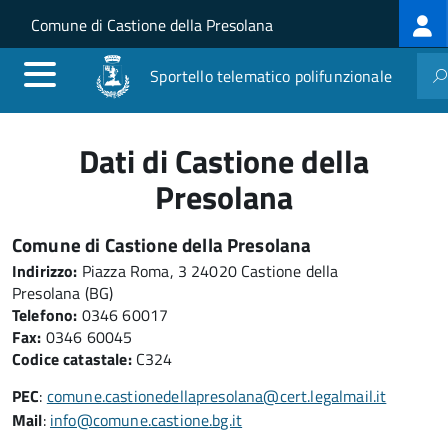
Log
Salta al contenuto principale
Skip to site navigation
Comune di Castione della Presolana
me
Sportello telematico polifunzionale
Dati di Castione della
Presolana
Comune di Castione della Presolana
Indirizzo:
Piazza Roma, 3 24020 Castione della
Presolana (BG)
Telefono:
0346 60017
Fax:
0346 60045
Codice catastale:
C324
PEC
:
comune.castionedellapresolana@cert.legalmail.it
Mail
:
info@comune.castione.bg.it