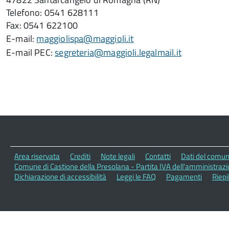
Telefono: 0541 628111
Fax: 0541 622100
E-mail:
maggiolispa@maggioli.it
E-mail PEC:
segreteria@maggioli.legalmail.it
Area riservata
Crediti
Note legali
Contatti
Dati del comu
Comune di Castione della Presolana - Partita IVA dell'amministra
Dichiarazione di accessibilità
Leggi le FAQ
Pagamenti
Riepi