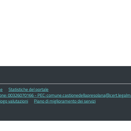
ne
Statistiche del portale
zione: 00326070166 - PEC: comune.castionedellapresolana@cert.legalmai
logo valutazioni
Piano di miglioramento dei servizi