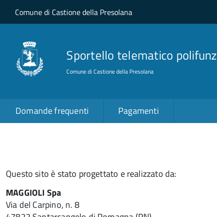
Salta al contenuto principale
Skip to site navigation
Comune di Castione della Presolana
Sportello telematico polifunz
Comune di Castione della Presolana
Domande frequenti
Pagamenti
Questo sito è stato progettato e realizzato da:
MAGGIOLI Spa
Via del Carpino, n. 8
47822 Santarcangelo di Romagna (RN)