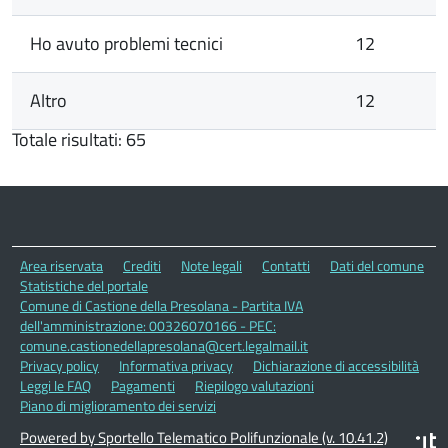
Ho avuto problemi tecnici
12
Altro
12
Totale risultati: 65
Area riservata
Crediti
Note legali
Contatti
Dati del comune
Statistiche del portale
Comune di Castione della Presolana - Partita IVA
dell'amministrazione: 00326070166 - PEC:
comune.castionedellapresolana@cert.legalmail.it
Privacy policy
Informativa privacy
Dichiarazione di accessibilità
Leggi le FAQ
Pagamenti
Riepilogo valutazioni
Piano di miglioramento dei servizi
Powered by Sportello Telematico Polifunzionale (v. 10.41.2)