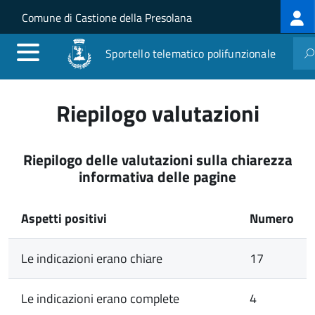
Log
Salta al contenuto principale
Skip to site navigation
Comune di Castione della Presolana
me
Sportello telematico polifunzionale
Riepilogo valutazioni
Riepilogo delle valutazioni sulla chiarezza
informativa delle pagine
Aspetti positivi
Numero
Le indicazioni erano chiare
17
Le indicazioni erano complete
4