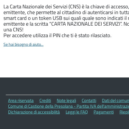
La Carta Nazionale dei Servizi (CNS) è la chiave di access
emittente, che permette al cittadino di autenticarsi in tutt
smart card o un token USB sui quali quale sono indicati i
emittente e la scritta “CARTA NAZIONALE DEI SERVIZI”. Non 
una CNS!
Per accedere utilizza il PIN che ti è stato rilasciato.
Se hai bisogno di aiuto...
Area riservata
Crediti
Note legali
Contatti
Dati del comu
Comune di Castione della Presolana - Partita IVA dell'amministra
Dichiarazione di accessibilità
Leggi le FAQ
Pagamenti
Riepi