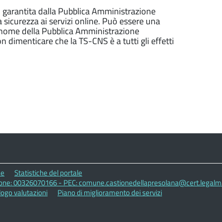
o, garantita dalla Pubblica Amministrazione
a sicurezza ai servizi online. Può essere una
l nome della Pubblica Amministrazione
dimenticare che la TS-CNS è a tutti gli effetti
ne
Statistiche del portale
zione: 00326070166 - PEC: comune.castionedellapresolana@cert.legalmai
logo valutazioni
Piano di miglioramento dei servizi