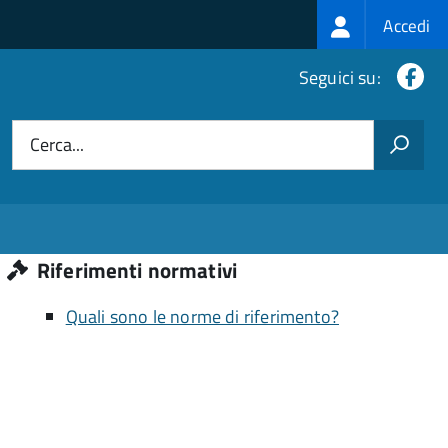
Login
Accedi
menu
Fa
Seguici su:
Cerca...
Riferimenti normativi
Quali sono le norme di riferimento?