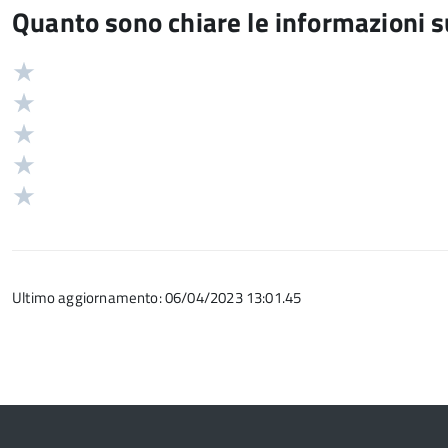
Quanto sono chiare le informazioni 
Valuta
Valutazione
5
Valuta
stelle
4
Valuta
su
stelle
3
Valuta
5
su
stelle
2
Valuta
5
su
stelle
1
5
su
stelle
5
su
Ultimo aggiornamento: 06/04/2023 13:01.45
5