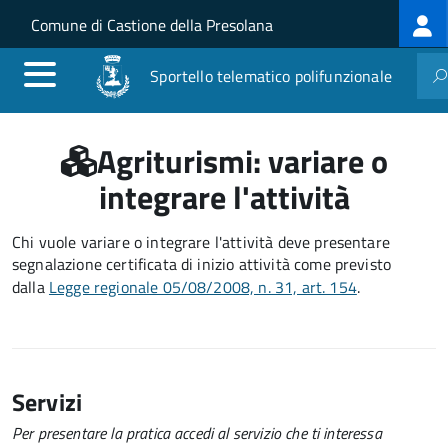
Log
Salta al contenuto principale
Skip to site navigation
Comune di Castione della Presolana
me
Sportello telematico polifunzionale
Agriturismi: variare o
integrare l'attività
Chi vuole variare o integrare l'attività deve presentare
segnalazione certificata di inizio attività
come previsto
dalla
Legge regionale 05/08/2008, n. 31, art. 154
.
Servizi
Per presentare la pratica accedi al servizio che ti interessa