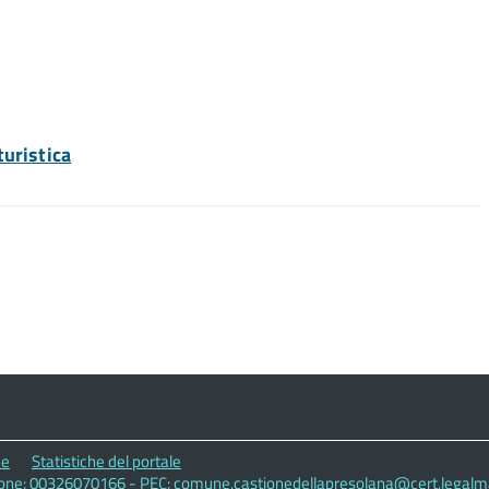
turistica
ne
Statistiche del portale
zione: 00326070166 - PEC: comune.castionedellapresolana@cert.legalmai