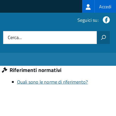
Login
Accedi
menu
Fa
Seguici su:
Cerca...
Riferimenti normativi
Quali sono le norme di riferimento?