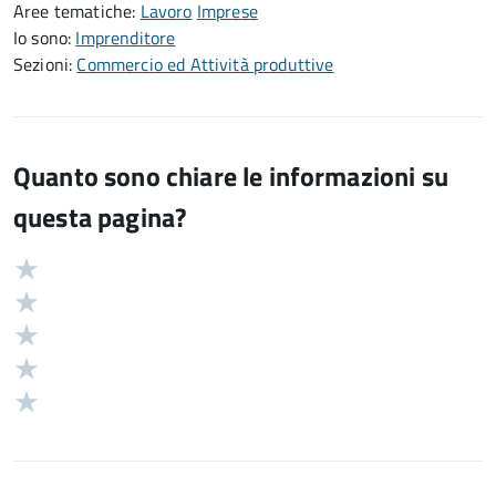
Aree tematiche:
Lavoro
Imprese
Io sono:
Imprenditore
Sezioni:
Commercio ed Attività produttive
Quanto sono chiare le informazioni su
questa pagina?
Valuta
Valutazione
5
Valuta
stelle
4
Valuta
su
stelle
3
Valuta
5
su
stelle
2
Valuta
5
su
stelle
1
5
su
stelle
5
su