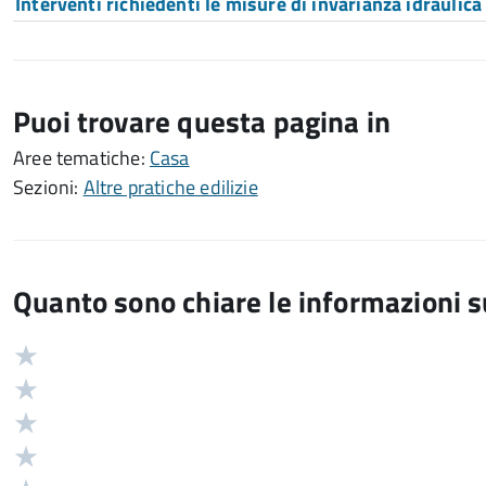
Interventi richiedenti le misure di invarianza idraulica
Puoi trovare questa pagina in
Aree tematiche:
Casa
Sezioni:
Altre pratiche edilizie
Quanto sono chiare le informazioni 
Valuta
Valutazione
5
Valuta
stelle
4
Valuta
su
stelle
3
Valuta
5
su
stelle