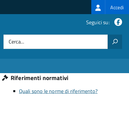
Login
Accedi
menu
Fa
Seguici su:
Cerca...
Riferimenti normativi
Quali sono le norme di riferimento?