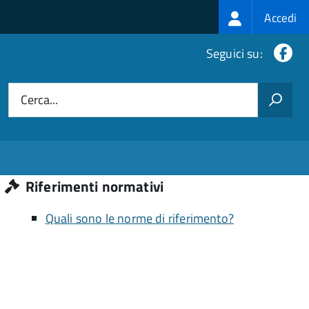
Login
Accedi
menu
Fa
Seguici su:
Cerca...
Riferimenti normativi
Quali sono le norme di riferimento?