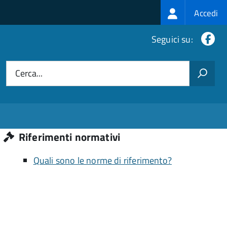
Login
Accedi
menu
Fa
Seguici su:
Cerca...
Riferimenti normativi
Quali sono le norme di riferimento?