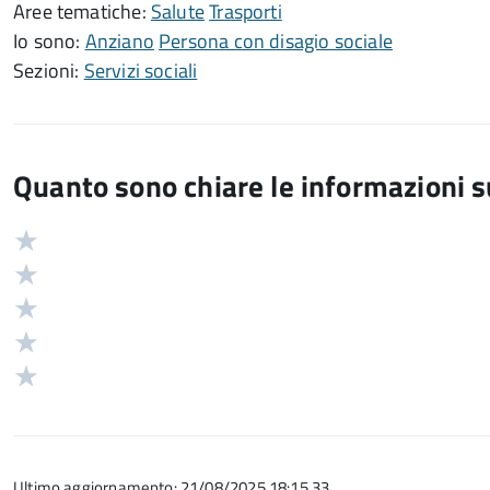
Aree tematiche:
Salute
Trasporti
Io sono:
Anziano
Persona con disagio sociale
Sezioni:
Servizi sociali
Quanto sono chiare le informazioni 
Valuta
Valutazione
5
Valuta
stelle
4
Valuta
su
stelle
3
Valuta
5
su
stelle
2
Valuta
5
su
stelle
1
5
su
stelle
5
su
Ultimo aggiornamento: 21/08/2025 18:15.33