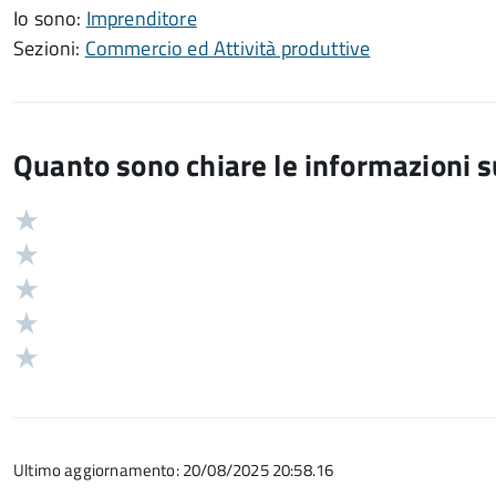
Io sono:
Imprenditore
Sezioni:
Commercio ed Attività produttive
Quanto sono chiare le informazioni 
Valuta
Valutazione
5
Valuta
stelle
4
Valuta
su
stelle
3
Valuta
5
su
stelle
2
Valuta
5
su
stelle
1
5
su
stelle
5
su
Ultimo aggiornamento: 20/08/2025 20:58.16
5