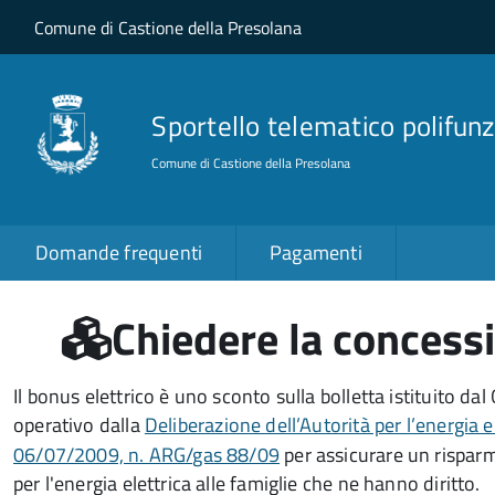
Salta al contenuto principale
Skip to site navigation
Comune di Castione della Presolana
Sportello telematico polifunz
Comune di Castione della Presolana
Domande frequenti
Pagamenti
Chiedere la concessi
Il bonus elettrico è uno sconto sulla bolletta istituito da
operativo dalla
Deliberazione dell’Autorità per l’energia el
06/07/2009, n. ARG/gas 88/09
per assicurare un risparm
per l'energia elettrica alle famiglie che ne hanno diritto.