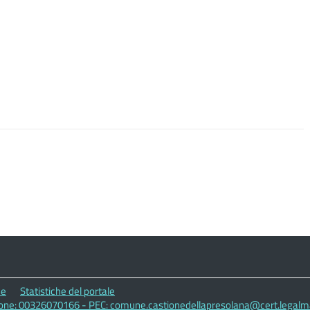
ne
Statistiche del portale
zione: 00326070166 - PEC: comune.castionedellapresolana@cert.legalmai