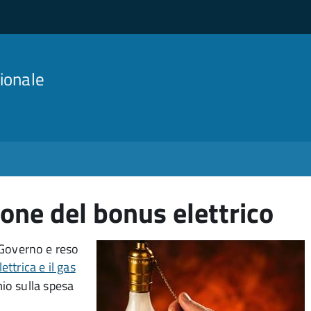
ionale
one del bonus elettrico
l Governo e reso
ettrica e il gas
io sulla spesa