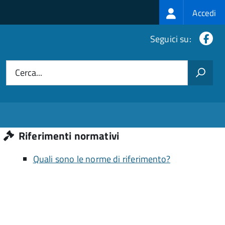
Login
Accedi
menu
Fa
Seguici su:
Cerca...
Riferimenti normativi
Quali sono le norme di riferimento?