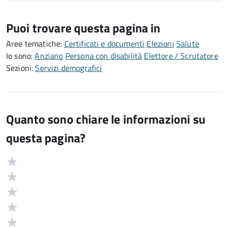
Puoi trovare questa pagina in
Aree tematiche:
Certificati e documenti
Elezioni
Salute
Io sono:
Anziano
Persona con disabilità
Elettore / Scrutatore
Sezioni:
Servizi demografici
Quanto sono chiare le informazioni su
questa pagina?
Valuta
Valutazione
5
Valuta
stelle
4
Valuta
su
stelle
3
Valuta
5
su
stelle
2
Valuta
5