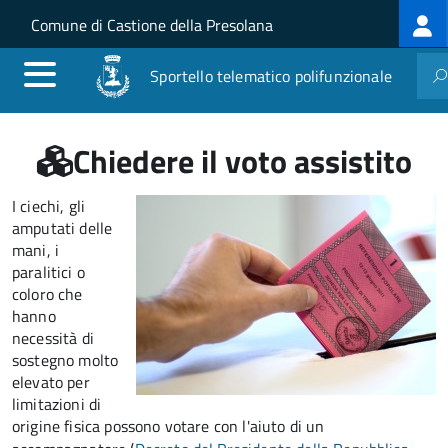
Log
Salta al contenuto principale
Skip to site navigation
Comune di Castione della Presolana
me
Sportello telematico polifunzionale
Chiedere il voto assistito
I ciechi, gli
amputati delle
mani, i
paralitici o
coloro che
hanno
necessità di
sostegno molto
elevato per
limitazioni di
origine fisica possono votare con l'aiuto di un