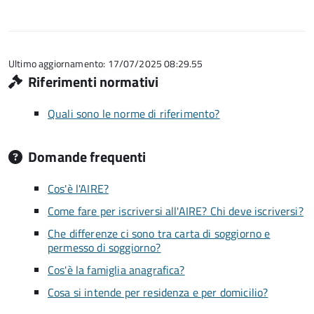
su
stelle
1
5
su
stelle
5
su
5
Ultimo aggiornamento: 17/07/2025 08:29.55
Riferimenti normativi
Quali sono le norme di riferimento?
Domande frequenti
Cos'è l'AIRE?
Come fare per iscriversi all'AIRE? Chi deve iscriversi?
Che differenze ci sono tra carta di soggiorno e
permesso di soggiorno?
Cos'è la famiglia anagrafica?
Cosa si intende per residenza e per domicilio?