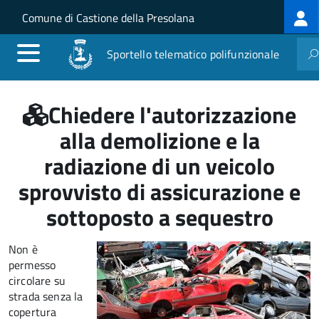
Log
Salta al contenuto principale
Skip to site navigation
Comune di Castione della Presolana
me
Sportello telematico polifunzionale
Chiedere l'autorizzazione
alla demolizione e la
radiazione di un veicolo
sprovvisto di assicurazione e
sottoposto a sequestro
Non è
permesso
circolare su
strada senza la
copertura