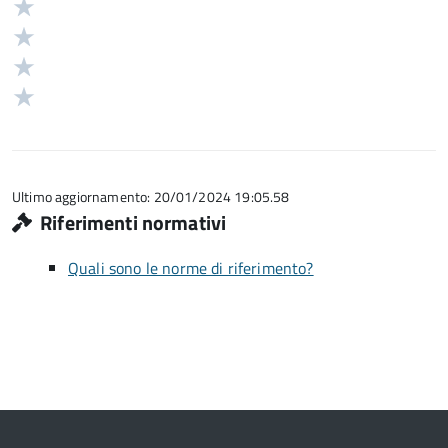
5
Valuta
stelle
4
Valuta
su
stelle
3
Valuta
5
su
stelle
2
Valuta
5
su
stelle
1
5
su
stelle
5
su
5
Ultimo aggiornamento: 20/01/2024 19:05.58
Riferimenti normativi
Quali sono le norme di riferimento?