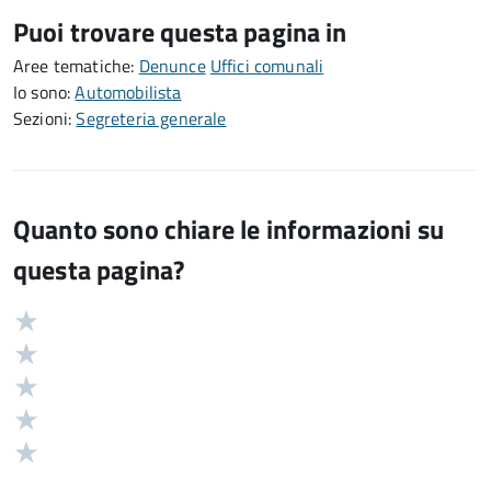
Puoi trovare questa pagina in
Aree tematiche:
Denunce
Uffici comunali
Io sono:
Automobilista
Sezioni:
Segreteria generale
Quanto sono chiare le informazioni su
questa pagina?
Valuta
Valutazione
5
Valuta
stelle
4
Valuta
su
stelle
3
Valuta
5
su
stelle
2
Valuta
5
su
stelle
1