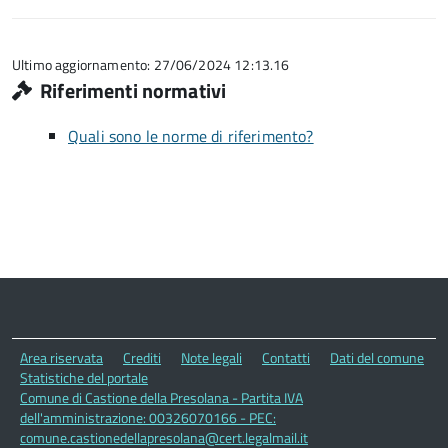
5
su
stelle
5
su
5
Ultimo aggiornamento: 27/06/2024 12:13.16
Riferimenti normativi
Quali sono le norme di riferimento?
Area riservata
Crediti
Note legali
Contatti
Dati del comune
Statistiche del portale
Comune di Castione della Presolana - Partita IVA
dell'amministrazione: 00326070166 - PEC:
comune.castionedellapresolana@cert.legalmail.it