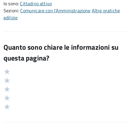
Io sono:
Cittadino attivo
Sezioni:
Comunicare con l'Amministrazione
Altre pratiche
edilizie
Quanto sono chiare le informazioni su
questa pagina?
Valuta
Valutazione
5
Valuta
stelle
4
Valuta
su
stelle
3
Valuta
5
su
stelle
2
Valuta
5
su
stelle
1
5
su
stelle
5
su