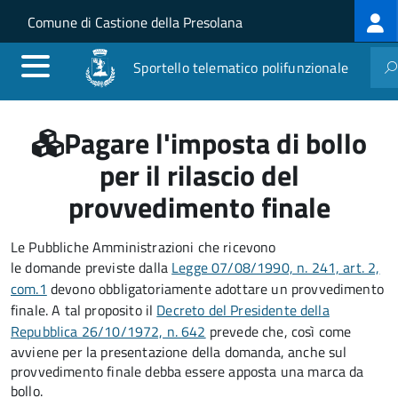
Log
Salta al contenuto principale
Skip to site navigation
Comune di Castione della Presolana
me
Sportello telematico polifunzionale
Pagare l'imposta di bollo
per il rilascio del
provvedimento finale
Le Pubbliche Amministrazioni che ricevono
le domande previste dalla
Legge 07/08/1990, n. 241, art. 2,
com.1
devono obbligatoriamente adottare un provvedimento
finale. A tal proposito il
Decreto del Presidente della
Repubblica 26/10/1972, n. 642
prevede che, così come
avviene per la presentazione della domanda, anche sul
provvedimento finale debba essere apposta una marca da
bollo.