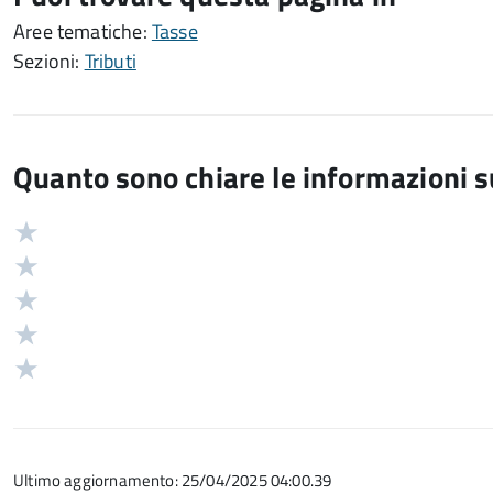
Aree tematiche:
Tasse
Sezioni:
Tributi
Quanto sono chiare le informazioni 
Valuta
Valutazione
5
Valuta
stelle
4
Valuta
su
stelle
3
Valuta
5
su
stelle
2
Valuta
5
su
stelle
1
5
su
stelle
5
su
Ultimo aggiornamento: 25/04/2025 04:00.39
5