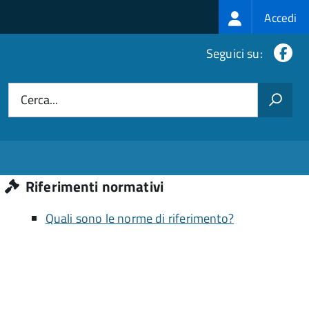
Login
Accedi
menu
Fa
Seguici su:
Cerca...
Riferimenti normativi
Quali sono le norme di riferimento?