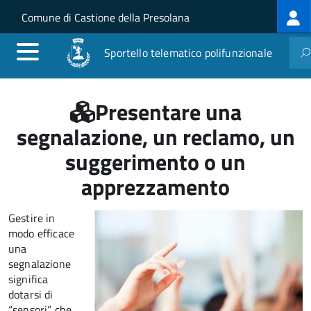
Log
Salta al contenuto principale
Skip to site navigation
Comune di Castione della Presolana
me
Sportello telematico polifunzionale
Presentare una
segnalazione, un reclamo, un
suggerimento o un
apprezzamento
Gestire in
modo efficace
una
segnalazione
significa
dotarsi di
“sensori” che