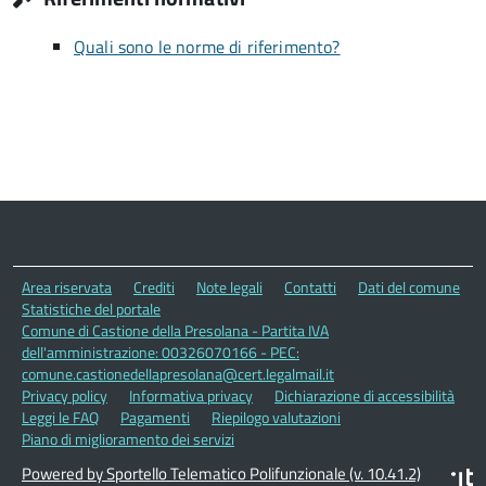
Quali sono le norme di riferimento?
Area riservata
Crediti
Note legali
Contatti
Dati del comune
Statistiche del portale
Comune di Castione della Presolana - Partita IVA
dell'amministrazione: 00326070166 - PEC:
comune.castionedellapresolana@cert.legalmail.it
Privacy policy
Informativa privacy
Dichiarazione di accessibilità
Leggi le FAQ
Pagamenti
Riepilogo valutazioni
Piano di miglioramento dei servizi
Powered by Sportello Telematico Polifunzionale (v. 10.41.2)