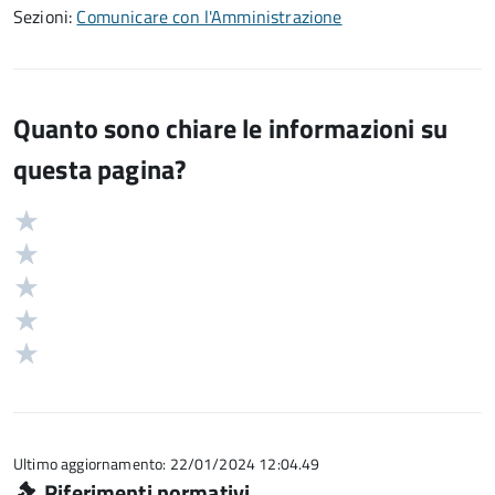
Sezioni:
Comunicare con l'Amministrazione
Quanto sono chiare le informazioni su
questa pagina?
Valuta
Valutazione
5
Valuta
stelle
4
Valuta
su
stelle
3
Valuta
5
su
stelle
2
Valuta
5
su
stelle
1
5
su
stelle
5
su
5
Ultimo aggiornamento: 22/01/2024 12:04.49
Riferimenti normativi