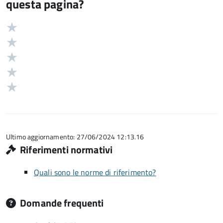
questa pagina?
Valuta
Valutazione
5
Valuta
stelle
4
Valuta
su
stelle
3
Valuta
5
su
stelle
2
Valuta
5
su
stelle
1
5
su
stelle
5
su
5
Ultimo aggiornamento: 27/06/2024 12:13.16
Riferimenti normativi
Quali sono le norme di riferimento?
Domande frequenti