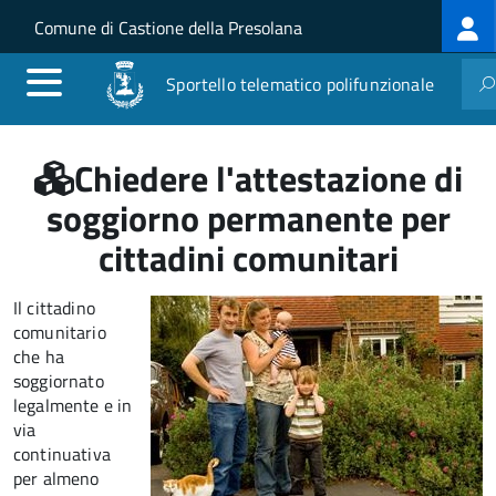
Log
Salta al contenuto principale
Skip to site navigation
Comune di Castione della Presolana
me
Sportello telematico polifunzionale
Chiedere l'attestazione di
soggiorno permanente per
cittadini comunitari
Il cittadino
comunitario
che ha
soggiornato
legalmente e in
via
continuativa
per almeno