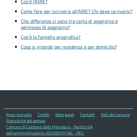
Cos'è l'AIRE?
Come fare per iscriversi all'AIRE? Chi deve iscriversi?
Che differenze ci sono tra carta di soggiorno e
permesso di soggiorno?
Cos'è la famiglia anagrafica?
Cosa si intende per residenza e per domicilio?
Area riservata
Crediti
Note legali
Contatti
Dati del comune
Statistiche del portale
Comune di Castione della Presolana - Partita IVA
dell'amministrazione: 00326070166 - PEC: