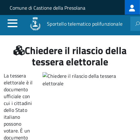
Log
Salta al contenuto principale
Skip to site navigation
Comune di Castione della Presolana
me
Sportello telematico polifunzionale
Chiedere il rilascio della
tessera elettorale
La tessera
elettorale è il
documento
ufficiale con
cui i cittadini
dello Stato
italiano
possono
votare. È un
documento