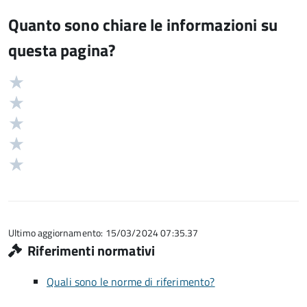
Quanto sono chiare le informazioni su
questa pagina?
Valuta
Valutazione
5
Valuta
stelle
4
Valuta
su
stelle
3
Valuta
5
su
stelle
2
Valuta
5
su
stelle
1
5
su
stelle
5
su
5
Ultimo aggiornamento: 15/03/2024 07:35.37
Riferimenti normativi
Quali sono le norme di riferimento?