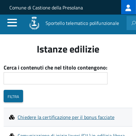
Log
Salta al contenuto principale
Skip to site navigation
Comune di Castione della Presolana
me
Sportello telematico polifunzionale
Istanze edilizie
Cerca i contenuti che nel titolo contengono:
Chiedere la certificazione per il bonus facciate
Comunicazione di inizio lavori (CIL) in edilizia libera