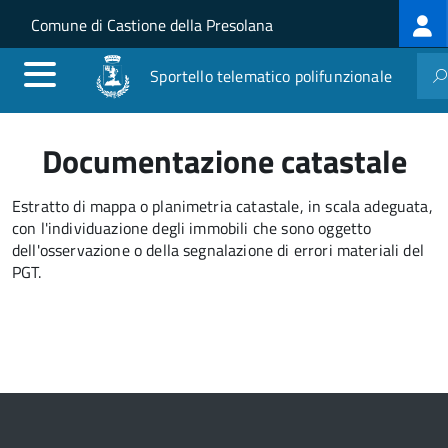
Log
Salta al contenuto principale
Skip to site navigation
Comune di Castione della Presolana
me
Sportello telematico polifunzionale
Documentazione catastale
Estratto di mappa o planimetria catastale, in scala adeguata,
con l'individuazione degli immobili che sono oggetto
dell'osservazione o della segnalazione di errori materiali del
PGT.