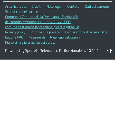
Area riservata
Crediti
Note legali
Contatti
Dati del comune
Statistiche del portale
Comune di Castione della Presolana - Partita IVA
dell'amministrazione: 00326070166 - PEC:
comune.castionedellapresolana@cert.legalmail.it
Privacy policy
Informativa privacy
Dichiarazione di accessibilità
Leggi le FAQ
Pagamenti
Riepilogo valutazioni
Piano di miglioramento dei servizi
Powered by Sportello Telematico Polifunzionale (v. 10.41.2)