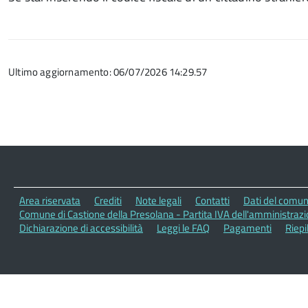
Ultimo aggiornamento: 06/07/2026 14:29.57
Area riservata
Crediti
Note legali
Contatti
Dati del comu
Comune di Castione della Presolana - Partita IVA dell'amministra
Dichiarazione di accessibilità
Leggi le FAQ
Pagamenti
Riepi