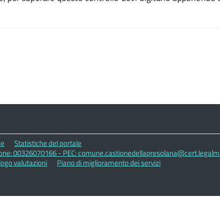
ne
Statistiche del portale
zione: 00326070166 - PEC: comune.castionedellapresolana@cert.legalmai
logo valutazioni
Piano di miglioramento dei servizi