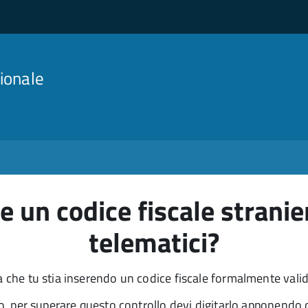
ionale
e un codice fiscale stranie
telematici?
la che tu stia inserendo un codice fiscale formalmente vali
ero, per superare questo controllo devi digitarlo apponendo 