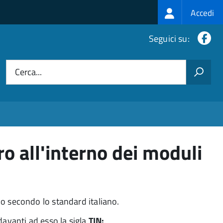
Login
Accedi
menu
Fa
Seguici su:
Cerca...
ro all'interno dei moduli
do secondo lo standard italiano.
davanti ad esso la sigla
TIN:
.