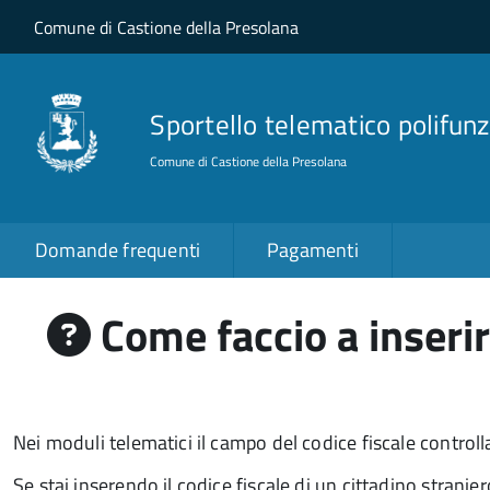
Salta al contenuto principale
Skip to site navigation
Comune di Castione della Presolana
Sportello telematico polifunz
Comune di Castione della Presolana
Domande frequenti
Pagamenti
Come faccio a inserir
Nei moduli telematici il campo del codice fiscale control
Se stai inserendo il codice fiscale di un cittadino strani