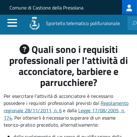
Log
Salta al contenuto principale
Skip to site navigation
Comune di Castione della Presolana
me
Sportello telematico polifunzionale
Quali sono i requisiti
professionali per l'attività di
acconciatore, barbiere e
parrucchiere?
Per esercitare l'attività di acconciatore è necessario
possedere i requisiti professionali previsti dal
Regolamento
regionale 28/11/2011, n. 6
e dalla
Legge 17/08/2005, n.
174
. Per ottenerli è necessario superare di un esame
teorico-pratico preceduto, alternativamente:
dallo svolgimento di un corso di qualificazione della