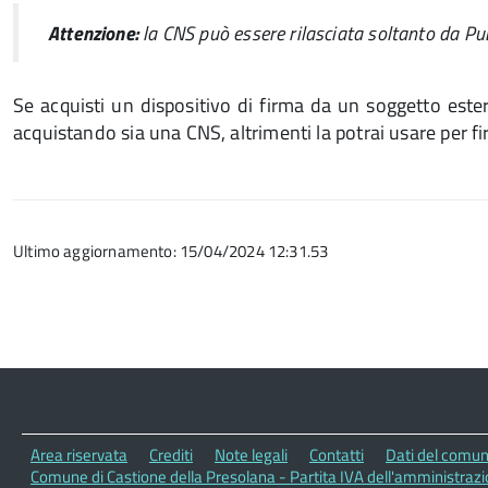
Attenzione:
la CNS può essere rilasciata soltanto da Pu
Se acquisti un dispositivo di firma da un soggetto estern
acquistando sia una CNS, altrimenti la potrai usare per f
Ultimo aggiornamento: 15/04/2024 12:31.53
Area riservata
Crediti
Note legali
Contatti
Dati del comu
Comune di Castione della Presolana - Partita IVA dell'amministra