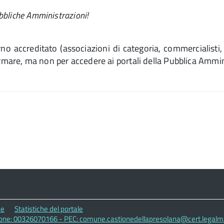
bbliche Amministrazioni!
o accreditato (associazioni di categoria, commercialisti, 
irmare, ma non per accedere ai portali della Pubblica Ammi
ne
Statistiche del portale
zione: 00326070166 - PEC: comune.castionedellapresolana@cert.legalmai