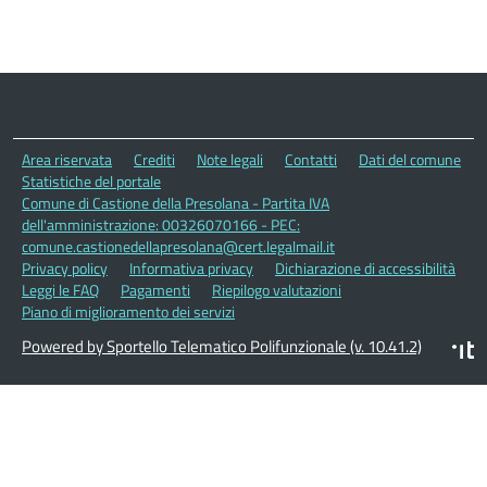
Area riservata
Crediti
Note legali
Contatti
Dati del comune
Statistiche del portale
Comune di Castione della Presolana - Partita IVA
dell'amministrazione: 00326070166 - PEC:
comune.castionedellapresolana@cert.legalmail.it
Privacy policy
Informativa privacy
Dichiarazione di accessibilità
Leggi le FAQ
Pagamenti
Riepilogo valutazioni
Piano di miglioramento dei servizi
Powered by Sportello Telematico Polifunzionale (v. 10.41.2)