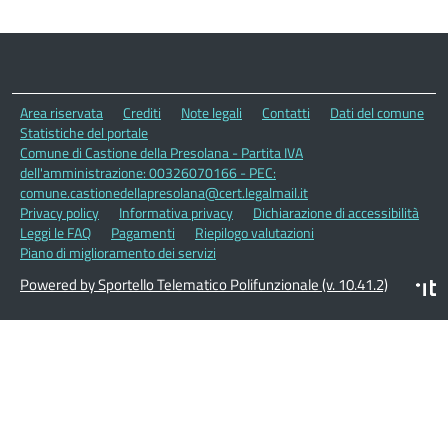
Area riservata
Crediti
Note legali
Contatti
Dati del comune
Statistiche del portale
Comune di Castione della Presolana - Partita IVA
dell'amministrazione: 00326070166 - PEC:
comune.castionedellapresolana@cert.legalmail.it
Privacy policy
Informativa privacy
Dichiarazione di accessibilità
Leggi le FAQ
Pagamenti
Riepilogo valutazioni
Piano di miglioramento dei servizi
Powered by Sportello Telematico Polifunzionale (v. 10.41.2)