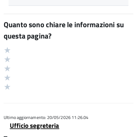
Quanto sono chiare le informazioni su
questa pagina?
Valuta
Valutazione
5
Valuta
stelle
4
Valuta
su
stelle
3
Valuta
5
su
stelle
2
Valuta
5
su
stelle
1
5
su
stelle
5
su
5
Ultimo aggiornamento: 20/05/2026 11:26.04
Ufficio segreteria