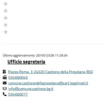
Valuta
Valutazione
5
Valuta
stelle
4
Valuta
su
stelle
3
Valuta
5
su
stelle
2
Valuta
5
su
stelle
1
5
su
stelle
5
su
5
Ultimo aggiornamento: 20/05/2026 11:26.04
Ufficio segreteria
Piazza Roma, 3 24020 Castione della Presolana (BG)
034660045
comune.castionedellapresolana@cert.legalmail.it
info@comune.castione.bg.it
034660017