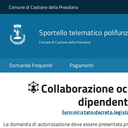
Salta al contenuto principale
Skip to site navigation
Comune di Castione della Presolana
Sportello telematico polifunz
Comune di Castione della Presolana
Domande frequenti
Pagamenti
Collaborazione oc
dipendent
(
urn:nir:stato:decreto.legi
La domanda di autorizzazione deve essere presentata prim