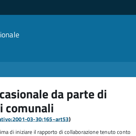
ionale
casionale da parte di
i comunali
slativo:2001-03-30;165~art53
)
a di iniziare il rapporto di collaborazione
tenuto conto