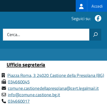
Login
Accedi
menu
Fa
Seguici su:
Cerca...
Ufficio segreteria
Piazza Roma, 3 24020 Castione della Presolana (BG)
034660045
comune.castionedellapresolana@cert.legalmail.it
info@comune.castione.bg.it
034660017