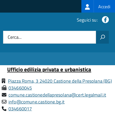
Login
Accedi
menu
Fa
Seguici su:
Cerca...
Ufficio edilizia privata e urbanistica
Piazza Roma, 3 24020 Castione della Presolana (BG)
034660045
comune.castionedellapresolana@cert.legalmail.it
info@comune.castione.bg.it
034660017