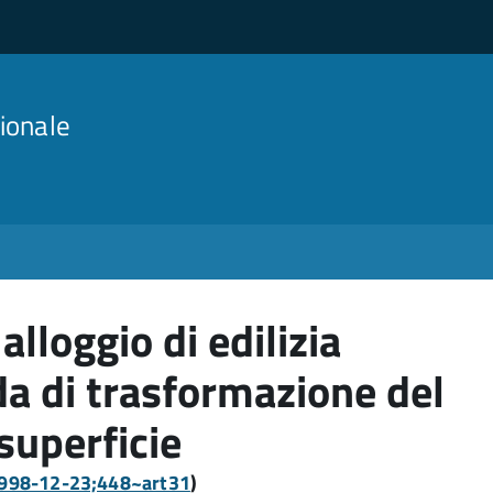
ionale
alloggio di edilizia
a di trasformazione del
 superficie
:1998-12-23;448~art31
)