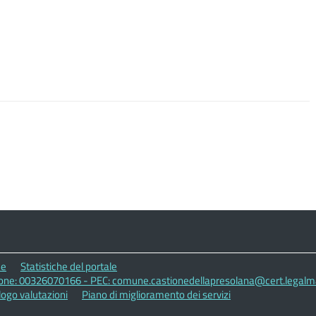
ne
Statistiche del portale
zione: 00326070166 - PEC: comune.castionedellapresolana@cert.legalmai
logo valutazioni
Piano di miglioramento dei servizi