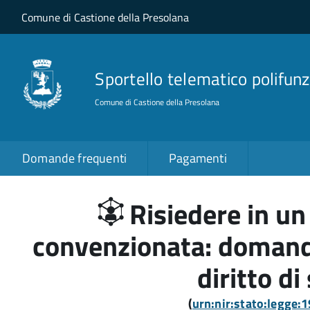
Salta al contenuto principale
Skip to site navigation
Comune di Castione della Presolana
Sportello telematico polifunz
Comune di Castione della Presolana
Domande frequenti
Pagamenti
Risiedere in un 
convenzionata: domand
diritto di
(
urn:nir:stato:legge