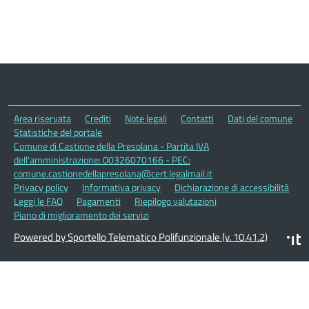
Area riservata
Crediti
Note legali
Contatti
Dati del comune
Statistiche del portale
Comune di Castione della Presolana - Partita IVA
dell'amministrazione: 00326070166 - PEC:
comune.castionedellapresolana@cert.legalmail.it
Privacy policy
Informativa privacy
Dichiarazione di accessibilità
Leggi le FAQ
Pagamenti
Riepilogo valutazioni
Piano di miglioramento dei servizi
Powered by Sportello Telematico Polifunzionale (v. 10.41.2)