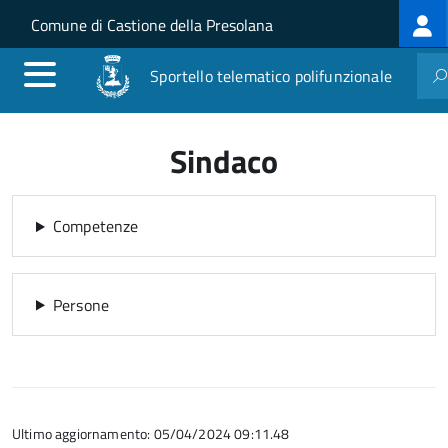
Log
Salta al contenuto principale
Skip to site navigation
Comune di Castione della Presolana
me
Sportello telematico polifunzionale
Sindaco
Competenze
Persone
Ultimo aggiornamento: 05/04/2024 09:11.48