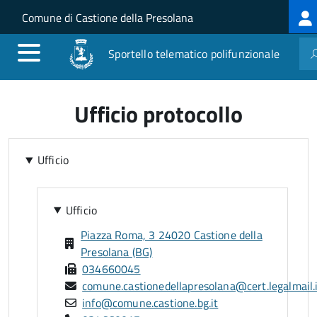
Log
Salta al contenuto principale
Skip to site navigation
Comune di Castione della Presolana
me
Sportello telematico polifunzionale
Ufficio protocollo
Ufficio
Ufficio
Piazza Roma, 3 24020 Castione della
Presolana (BG)
034660045
comune.castionedellapresolana@cert.legalmail.
info@comune.castione.bg.it