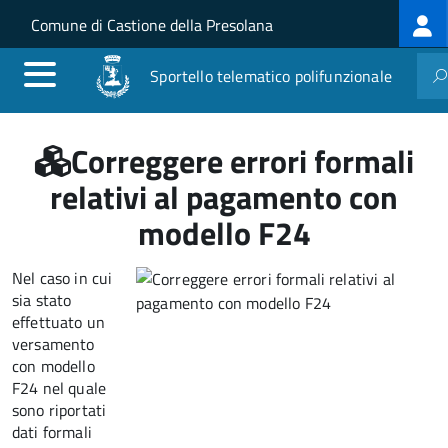
Log
Salta al contenuto principale
Skip to site navigation
Comune di Castione della Presolana
me
Sportello telematico polifunzionale
Correggere errori formali
relativi al pagamento con
modello F24
Nel caso in cui
sia stato
effettuato un
versamento
con modello
F24 nel quale
sono riportati
dati formali