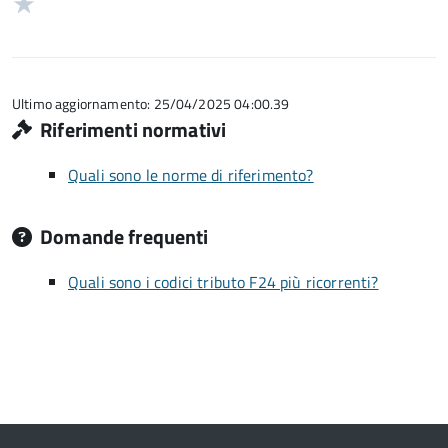
Valuta
5
su
stelle
1
5
su
stelle
5
su
5
Ultimo aggiornamento: 25/04/2025 04:00.39
Riferimenti normativi
Quali sono le norme di riferimento?
Domande frequenti
Quali sono i codici tributo F24 più ricorrenti?