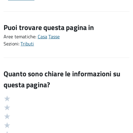
Puoi trovare questa pagina in
Aree tematiche:
Casa
Tasse
Sezioni:
Tributi
Quanto sono chiare le informazioni su
questa pagina?
Valuta
Valutazione
5
Valuta
stelle
4
Valuta
su
stelle
3
Valuta
5
su
stelle
2