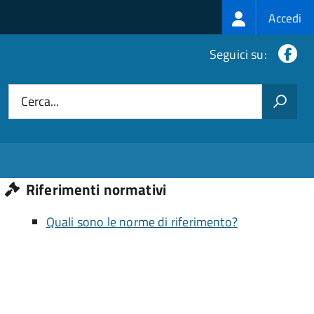
Login
Accedi
menu
Fa
Seguici su:
Cerca...
Riferimenti normativi
Quali sono le norme di riferimento?