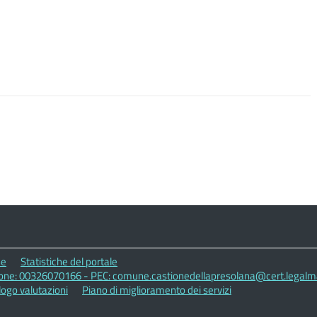
ne
Statistiche del portale
zione: 00326070166 - PEC: comune.castionedellapresolana@cert.legalmai
logo valutazioni
Piano di miglioramento dei servizi