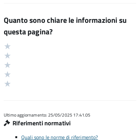
Quanto sono chiare le informazioni su
questa pagina?
Valuta
Valutazione
5
Valuta
stelle
4
Valuta
su
stelle
3
Valuta
5
su
stelle
2
Valuta
5
su
stelle
1
5
su
stelle
5
su
5
Ultimo aggiornamento: 25/05/2025 17:41.05
Riferimenti normativi
Quali sono le norme di riferimento?