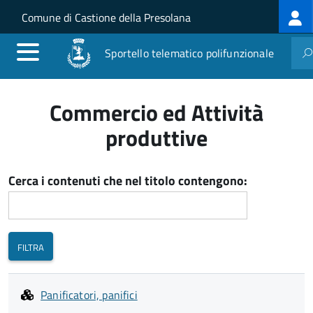
Log
Salta al contenuto principale
Skip to site navigation
Comune di Castione della Presolana
me
Sportello telematico polifunzionale
Commercio ed Attività
produttive
Cerca i contenuti che nel titolo contengono:
Panificatori, panifici