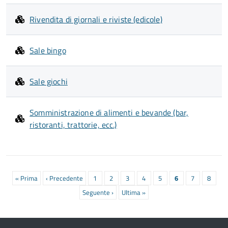
Rivendita di giornali e riviste (edicole)
Sale bingo
Sale giochi
Somministrazione di alimenti e bevande (bar,
ristoranti, trattorie, ecc.)
Paginazione
Prima
« Prima
Pagina
‹ Precedente
Pagina
1
Pagina
2
Pagina
3
Pagina
4
Pagina
5
Pagina
6
Pagina
7
Pagina
8
pagina
precedente
attuale
Prossima
Seguente ›
Ultima
Ultima »
pagina
pagina