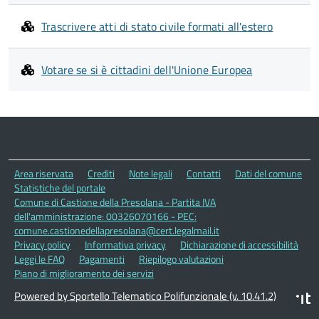
Trascrivere atti di stato civile formati all'estero
Votare se si è cittadini dell'Unione Europea
Area riservata
Crediti
Note legali
Contatti
Dati del comune
Statistiche del portale
Comune di Castione della Presolana - Partita IVA
dell'amministrazione: 00326070166 - PEC:
comune.castionedellapresolana@cert.legalmail.it
Privacy policy
Informativa privacy
Dichiarazione di accessibilità
Leggi le FAQ
Pagamenti
Riepilogo valutazioni
Piano di miglioramento dei servizi
Powered by Sportello Telematico Polifunzionale (v. 10.41.2)