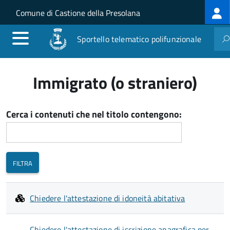
Log
Salta al contenuto principale
Skip to site navigation
Comune di Castione della Presolana
me
Sportello telematico polifunzionale
Immigrato (o straniero)
Cerca i contenuti che nel titolo contengono:
Chiedere l'attestazione di idoneità abitativa
Chiedere l'attestazione di iscrizione anagrafica per