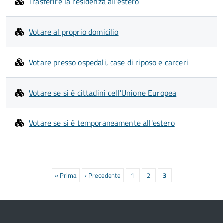
Trasferire la residenza all'estero
Votare al proprio domicilio
Votare presso ospedali, case di riposo e carceri
Votare se si è cittadini dell'Unione Europea
Votare se si è temporaneamente all'estero
Paginazione
Prima
« Prima
Pagina
‹ Precedente
Pagina
1
Pagina
2
Pagina
3
pagina
precedente
attuale