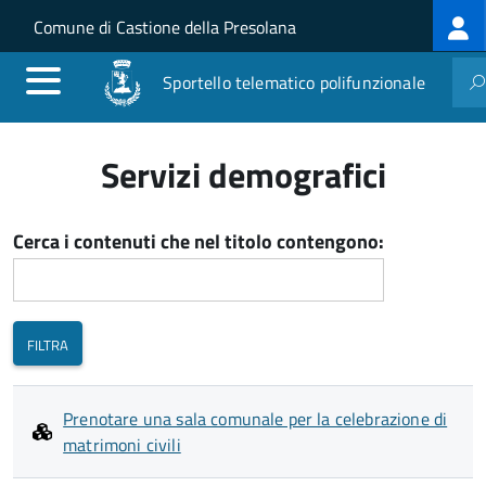
Log
Salta al contenuto principale
Skip to site navigation
Comune di Castione della Presolana
me
Sportello telematico polifunzionale
Servizi demografici
Cerca i contenuti che nel titolo contengono:
Prenotare una sala comunale per la celebrazione di
matrimoni civili