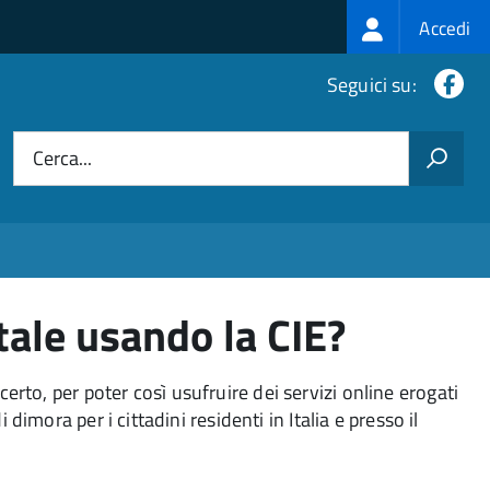
Login
Accedi
menu
Fa
Seguici su:
Cerca...
tale usando la CIE?
certo, per poter così usufruire dei servizi online erogati
imora per i cittadini residenti in Italia e presso il