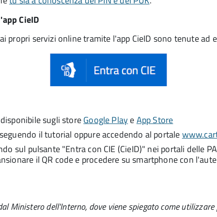
che
tu sia a conoscenza del PIN e del PUK
.
l'app CieID
 propri servizi online tramite l'app CieID sono tenute ad 
 disponibile sugli store
Google Play
e
App Store
p seguendo il tutorial oppure accedendo al portale
www.carta
cando sul pulsante "Entra con CIE (CieID)" nei portali delle
scansionare il QR code e procedere su smartphone con l'aute
dal Ministero dell'Interno, dove viene spiegato come utilizzare