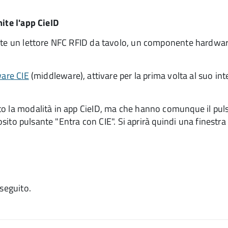
mite l'app CieID
amite un lettore NFC RFID da tavolo, un componente hardwa
are CIE
(middleware), attivare per la prima volta al suo inte
o la modalità in app CieID, ma che hanno comunque il puls
posito pulsante "Entra con CIE". Si aprirà quindi una finestra
eseguito.