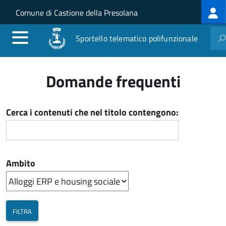
Log
Salta al contenuto principale
Skip to site navigation
Comune di Castione della Presolana
me
Sportello telematico polifunzionale
Domande frequenti
Cerca i contenuti che nel titolo contengono:
Ambito