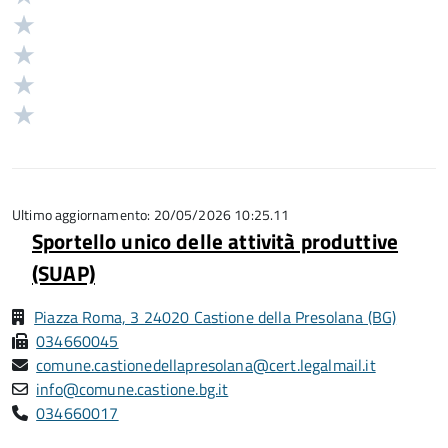
5
Valuta
stelle
4
Valuta
su
stelle
3
Valuta
5
su
stelle
2
Valuta
5
su
stelle
1
5
su
stelle
5
su
5
Ultimo aggiornamento: 20/05/2026 10:25.11
Sportello unico delle attività produttive
(SUAP)
Piazza Roma, 3 24020 Castione della Presolana (BG)
034660045
comune.castionedellapresolana@cert.legalmail.it
info@comune.castione.bg.it
034660017