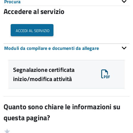
Procura
Accedere al servizio
accedi al servizio
Moduli da compilare e documenti da allegare
Segnalazione certificata
inizio/modifica attività
Quanto sono chiare le informazioni su
questa pagina?
Valuta
Valutazione