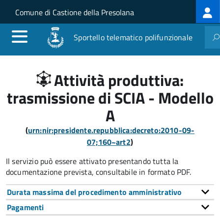
Log
Salta al contenuto principale
Skip to site navigation
Comune di Castione della Presolana
me
Sportello telematico polifunzionale
Attività produttiva:
trasmissione di SCIA - Modello
A
(
urn:nir:presidente.repubblica:decreto:2010-09-
07;160~art2
)
Il servizio può essere attivato presentando tutta la
documentazione prevista, consultabile in formato PDF.
Durata massima del procedimento amministrativo
Pagamenti